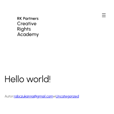
Przejdź
do
treści
Hello world!
Autor:
rabczukanna@gmail.com
w
Uncategorized